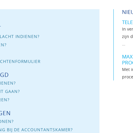
NIE
TEL
T
In ve
zijn 
LACHT INDIENEN?
…
EN?
MAX
ACHTENFORMULIER
PRO
Met i
AGD
proce
IENEN?
HT GAAN?
REN?
GEN
WONEN?
ING BIJ DE ACCOUNTANTSKAMER?