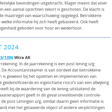
eitelijke bevindingen uitgebracht. Klager meent dat eiser
 in een aantal opzichten tekort is geschoten. De klacht is
 de maatregel van waarschuwing opgelegd. Betrokkene
elke informatie hij zich heeft gebaseerd. Ook heeft
legenheid geboden voor hoor en wederhoor.
T 2024
23/1396
Wtra AK
rekening. In de jaarrekening is een post lening u/g
n. De Accountantskamer is van oordeel dat betrokkene
h is geweest bij het opzetten en implementeren van
 geïdentificeerde en ingeschatte risico’s van een afwijking
eeft bij de waardering van de lening uitsluitend de
xatierapport geeft in dit geval onvoldoende controle-
 de post Leningen u/g, omdat daarin geen informatie is
nd met het getaxeerde object of andere verplichtingen