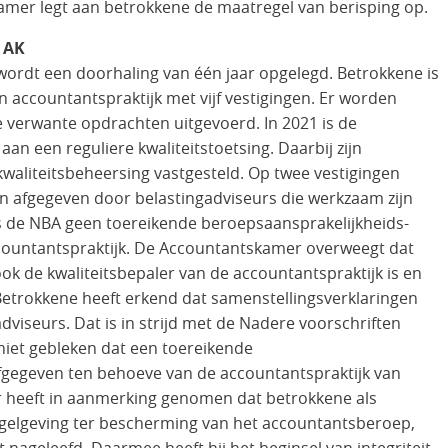
amer legt aan betrokkene de maatregel van berisping op.
 AK
ordt een doorhaling van één jaar opgelegd. Betrokkene is
 accountantspraktijk met vijf vestigingen. Er worden
 verwante opdrachten uitgevoerd. In 2021 is de
n een reguliere kwaliteitstoetsing. Daarbij zijn
kwaliteitsbeheersing vastgesteld. Op twee vestigingen
n afgegeven door belastingadviseurs die werkzaam zijn
s de NBA geen toereikende beroepsaansprakelijkheids-
ccountantspraktijk. De Accountantskamer overweegt dat
ok de kwaliteitsbepaler van de accountantspraktijk is en
 Betrokkene heeft erkend dat samenstellingsverklaringen
viseurs. Dat is in strijd met de Nadere voorschriften
 niet gebleken dat een toereikende
afgegeven ten behoeve van de accountantspraktijk van
 heeft in aanmerking genomen dat betrokkene als
egelgeving ter bescherming van het accountantsberoep,
ft nageleefd. Daarmee heeft hij het beginsel van integriteit