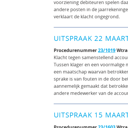
voorziening debiteuren spelen daa
andere posten in de jaarrekening
verklaart de klacht ongegrond.
UITSPRAAK 22 MAAR
Procedurenummer
23/1019
Wtra
Klacht tegen samenstellend accoun
Tussen klager en een voormalige m
een maatschap waarvan betrokkene
sprake is van fouten in de door b
aannemelijk gemaakt dat betrokke
andere medewerker van de accoun
UITSPRAAK 15 MAAR
Procedurenummer
23/1603
Wtra