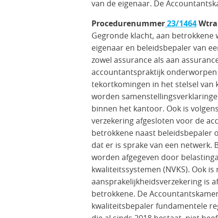
van de eigenaar. De Accountantsk
Procedurenummer
23/1464
Wtra
Gegronde klacht, aan betrokkene w
eigenaar en beleidsbepaler van een
zowel assurance als aan assurance
accountantspraktijk onderworpen aa
tekortkomingen in het stelsel van 
worden samenstellingsverklaringe
binnen het kantoor. Ook is volgen
verzekering afgesloten voor de a
betrokkene naast beleidsbepaler o
dat er is sprake van een netwerk.
worden afgegeven door belastingad
kwaliteitssystemen (NVKS). Ook is
aansprakelijkheidsverzekering is 
betrokkene. De Accountantskamer
kwaliteitsbepaler fundamentele r
die al sinds 2018 bestaat, niet hee