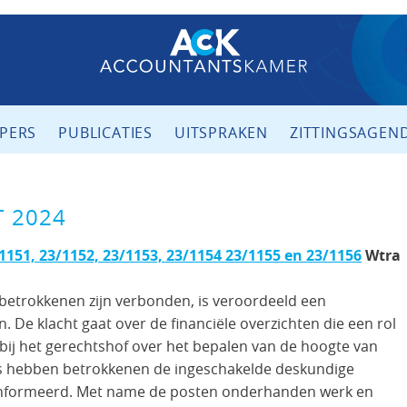
PERS
PUBLICATIES
UITSPRAKEN
ZITTINGSAGEN
T 2024
1151, 23/1152, 23/1153, 23/1154 23/1155 en 23/1156
Wtra
etrokkenen zijn verbonden, is veroordeeld een
. De klacht gaat over de financiële overzichten die een rol
ij het gerechtshof over het bepalen van de hoogte van
s hebben betrokkenen de ingeschakelde deskundige
eïnformeerd. Met name de posten onderhanden werk en