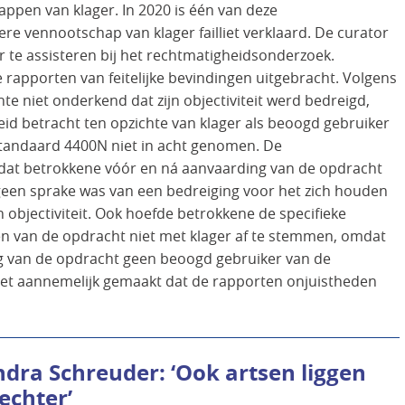
ppen van klager. In 2020 is één van deze
 vennootschap van klager failliet verklaard. De curator
 te assisteren bij het rechtmatigheidsonderzoek.
 rapporten van feitelijke bevindingen uitgebracht. Volgens
te niet onderkend dat zijn objectiviteit werd bedreigd,
eid betracht ten opzichte van klager als beoogd gebruiker
 Standaard 4400N niet in acht genomen. De
dat betrokkene vóór en ná aanvaarding van de opdracht
geen sprake was van een bedreiging voor het zich houden
 objectiviteit. Ook hoefde betrokkene de specifieke
 van de opdracht niet met klager af te stemmen, omdat
ng van de opdracht geen beoogd gebruiker van de
iet aannemelijk gemaakt dat de rapporten onjuistheden
dra Schreuder: ‘Ook artsen liggen
echter’