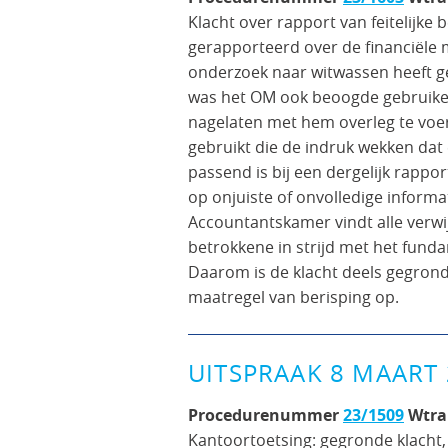
Klacht over rapport van feitelijke
gerapporteerd over de financiële m
onderzoek naar witwassen heeft ge
was het OM ook beoogde gebruiker
nagelaten met hem overleg te voe
gebruikt die de indruk wekken dat
passend is bij een dergelijk rapp
op onjuiste of onvolledige informa
Accountantskamer vindt alle verwij
betrokkene in strijd met het funda
Daarom is de klacht deels gegron
maatregel van berisping op.
UITSPRAAK 8 MAART
Procedurenummer
23/1509
Wtra
Kantoortoetsing: gegronde klacht,