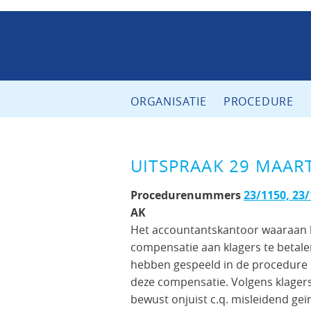
ORGANISATIE
PROCEDURE
UITSPRAAK 29 MAAR
Procedurenummers
23/1150, 23/
AK
Het accountantskantoor waaraan b
compensatie aan klagers te betalen
hebben gespeeld in de procedure b
deze compensatie. Volgens klager
bewust onjuist c.q. misleidend g