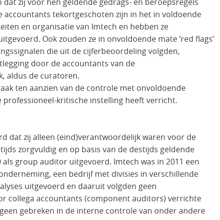
 dat zij voor hen geldende gedrags- en beroepsregels
accountants tekortgeschoten zijn in het in voldoende
viteiten en organisatie van Imtech en hebben ze
itgevoerd. Ook zouden ze in onvoldoende mate ‘red flags’
ssignalen die uit de cijferbeoordeling volgden,
legging door de accountants van de
, aldus de curatoren.
n taak ten aanzien van de controle met onvoldoende
ofessioneel-kritische instelling heeft verricht.
dat zij alleen (eind)verantwoordelijk waren voor de
tijds zorgvuldig en op basis van de destijds geldende
als group auditor uitgevoerd. Imtech was in 2011 een
onderneming, een bedrijf met divisies in verschillende
analyses uitgevoerd en daaruit volgden geen
or collega accountants (component auditors) verrichte
en gebreken in de interne controle van onder andere