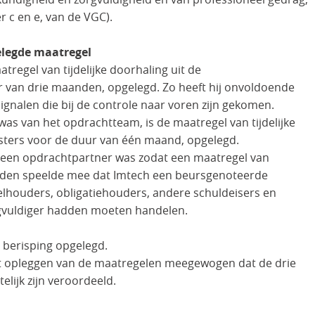
er c en e, van de VGC).
legde maatregel
regel van tijdelijke doorhaling uit de
r van drie maanden, opgelegd. Zo heeft hij onvoldoende
ignalen die bij de controle naar voren zijn gekomen.
was van het opdrachtteam, is de maatregel van tijdelijke
isters voor de duur van één maand, opgelegd.
 geen opdrachtpartner was zodat een maatregel van
eiden speelde mee dat Imtech een beursgenoteerde
houders, obligatiehouders, andere schuldeisers en
vuldiger hadden moeten handelen.
 berisping opgelegd.
t opleggen van de maatregelen meegewogen dat de drie
elijk zijn veroordeeld.