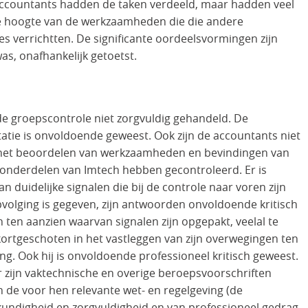
accountants hadden de taken verdeeld, maar hadden veel
e hoogte van de werkzaamheden die die andere
s verrichtten. De significante oordeelsvormingen zijn
as, onafhankelijk getoetst.
e groepscontrole niet zorgvuldig gehandeld. De
tie is onvoldoende geweest. Ook zijn de accountants niet
ij het beoordelen van werkzaamheden en bevindingen van
sonderdelen van Imtech hebben gecontroleerd. Er is
duidelijke signalen die bij de controle naar voren zijn
volging is gegeven, zijn antwoorden onvoldoende kritisch
ten aanzien waarvan signalen zijn opgepakt, veelal te
kortgeschoten in het vastleggen van zijn overwegingen ten
ng. Ook hij is onvoldoende professioneel kritisch geweest.
 zijn vaktechnische en overige beroepsvoorschriften
n de voor hen relevante wet- en regelgeving (de
undigheid en zorgvuldigheid en van professioneel gedrag,