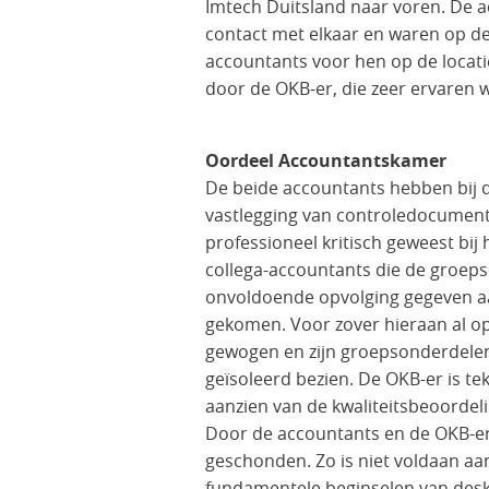
Imtech Duitsland naar voren. De 
contact met elkaar en waren op d
accountants voor hen op de locatie
door de OKB-er, die zeer ervaren w
Oordeel Accountantskamer
De beide accountants hebben bij d
vastlegging van controledocumenta
professioneel kritisch geweest b
collega-accountants die de groep
onvoldoende opvolging gegeven aan 
gekomen. Voor zover hieraan al op
gewogen en zijn groepsonderdelen 
geïsoleerd bezien. De OKB-er is te
aanzien van de kwaliteitsbeoordeli
Door de accountants en de OKB-er
geschonden. Zo is niet voldaan aa
fundamentele beginselen van desk