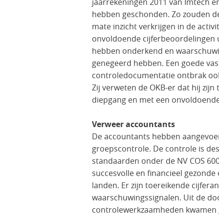
jaarrekeningen 2011 van Imtech en
hebben geschonden. Zo zouden de 
mate inzicht verkrijgen in de acti
onvoldoende cijferbeoordelingen u
hebben onderkend en waarschuwing
genegeerd hebben. Een goede vast
controledocumentatie ontbrak ook
Zij verweten de OKB-er dat hij zij
diepgang en met een onvoldoende pr
Verweer accountants
De accountants hebben aangevoerd 
groepscontrole. De controle is des
standaarden onder de NV COS 600 
succesvolle en financieel gezonde 
landen. Er zijn toereikende cijfer
waarschuwingssignalen. Uit de do
controlewerkzaamheden kwamen ge