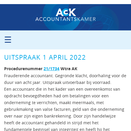
☰
ORGANISATIE
UITSPRAAK 1 APRIL 2022
PROCEDURE
PERS
Procedurenummer
21/1734
Wtra AK
PUBLICATIES
Frauderende accountant. Gegronde klacht, doorhaling voor de
duur van acht jaar. Uitspraak uitvoerbaar bij voorraad.
UITSPRAKEN
Een accountant die in het kader van een overeenkomst van
ZITTINGSAGENDA
opdracht bevoegdheden had om betalingen voor een
CONTACT
onderneming te verrichten, maakt meermaals, met
gebruikmaking van valse facturen, geld van die onderneming
over naar zijn eigen bankrekening. Door zijn handelwijze
heeft de accountant gehandeld in strijd met het
fundamentele beginsel van integriteit en heeft hij het