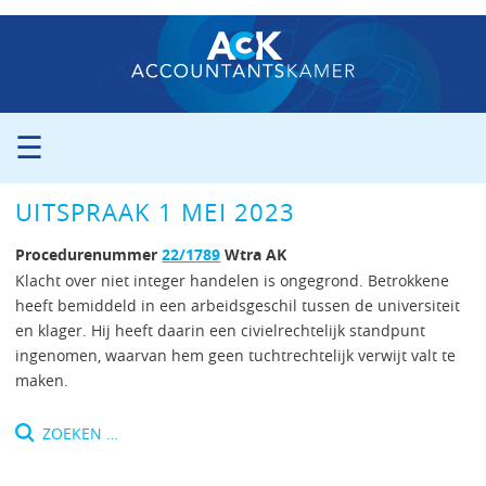
☰
ORGANISATIE
UITSPRAAK 1 MEI 2023
PROCEDURE
PERS
Procedurenummer
22/1789
Wtra AK
PUBLICATIES
Klacht over niet integer handelen is ongegrond. Betrokkene
heeft bemiddeld in een arbeidsgeschil tussen de universiteit
UITSPRAKEN
en klager. Hij heeft daarin een civielrechtelijk standpunt
ZITTINGSAGENDA
ingenomen, waarvan hem geen tuchtrechtelijk verwijt valt te
CONTACT
maken.
Zoeken
naar: