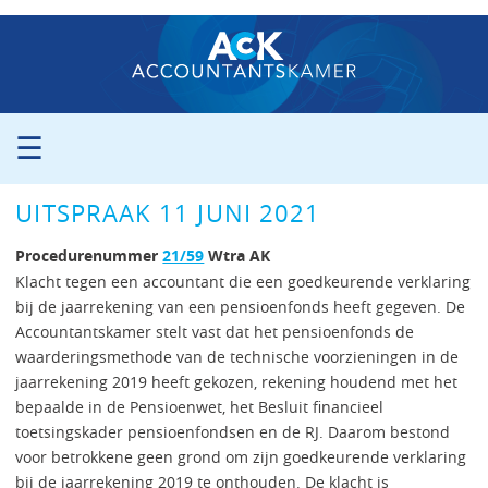
☰
ORGANISATIE
UITSPRAAK 11 JUNI 2021
PROCEDURE
PERS
Procedurenummer
21/59
Wtra AK
PUBLICATIES
Klacht tegen een accountant die een goedkeurende verklaring
bij de jaarrekening van een pensioenfonds heeft gegeven. De
UITSPRAKEN
Accountantskamer stelt vast dat het pensioenfonds de
ZITTINGSAGENDA
waarderingsmethode van de technische voorzieningen in de
CONTACT
jaarrekening 2019 heeft gekozen, rekening houdend met het
bepaalde in de Pensioenwet, het Besluit financieel
toetsingskader pensioenfondsen en de RJ. Daarom bestond
voor betrokkene geen grond om zijn goedkeurende verklaring
bij de jaarrekening 2019 te onthouden. De klacht is