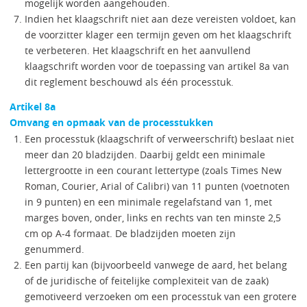
mogelijk worden aangehouden.
Indien het klaagschrift niet aan deze vereisten voldoet, kan
de voorzitter klager een termijn geven om het klaagschrift
te verbeteren. Het klaagschrift en het aanvullend
klaagschrift worden voor de toepassing van artikel 8a van
dit reglement beschouwd als één processtuk.
Artikel 8a
Omvang en opmaak van de processtukken
Een processtuk (klaagschrift of verweerschrift) beslaat niet
meer dan 20 bladzijden. Daarbij geldt een minimale
lettergrootte in een courant lettertype (zoals Times New
Roman, Courier, Arial of Calibri) van 11 punten (voetnoten
in 9 punten) en een minimale regelafstand van 1, met
marges boven, onder, links en rechts van ten minste 2,5
cm op A-4 formaat. De bladzijden moeten zijn
genummerd.
Een partij kan (bijvoorbeeld vanwege de aard, het belang
of de juridische of feitelijke complexiteit van de zaak)
gemotiveerd verzoeken om een processtuk van een grotere