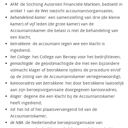
AFM:
de Stichting Autoriteit Financiële Markten, bedoeld in
artikel 1 van de Wet toezicht accountantsorganisaties;
behandelend kamer:
een samenstelling van drie (de kleine
kamer) of vijf leden (de grote kamer) van de
Accountantskamer die belast is met de behandeling van
een klacht;
betrokkene:
de accountant tegen wie een klacht is
ingediend;
het College:
het College van Beroep voor het bedrijfsleven;
gemachtigde:
de ge(vol)machtigde die met een bijzondere
volmacht klager of betrokkene tijdens de procedure en/of
op de zitting van de Accountantskamer vertegenwoordigt;
kantooradres van betrokkene:
het door betrokkene laatstelijk
aan zijn beroepsorganisatie doorgegeven kantooradres;
klager:
degene die een klacht bij de Accountantskamer
heeft ingediend;
lid:
het lid of het plaatsvervangend lid van de
Accountantskamer;
de NBA:
de Nederlandse beroepsorganisatie van