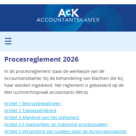
☰
ORGANISATIE
Procesreglement 2026
PROCEDURE
PERS
In dit procesreglement staat de werkwijze van de
Accountantskamer bij de behandeling van klachten die bij
PUBLICATIES
haar worden ingediend. Het reglement is gebaseerd op de
UITSPRAKEN
Wet tuchtrechtspraak accountants (Wtra).
ZITTINGSAGENDA
Artikel 1 Begripsbepalingen
CONTACT
Artikel 2 Toepasselijkheid
Artikel 3 Afwijking van het reglement
Artikel 4 E-mailverkeer en indiening processtukken
Artikel 5 Verzending van stukken door de Accountantskamer