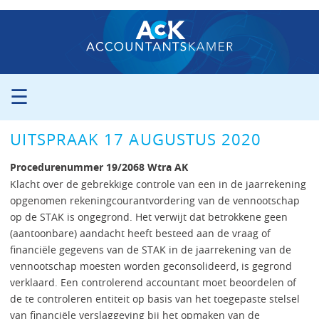
☰
ORGANISATIE
UITSPRAAK 17 AUGUSTUS 2020
PROCEDURE
PERS
Procedurenummer 19/2068 Wtra AK
PUBLICATIES
Klacht over de gebrekkige controle van een in de jaarrekening
opgenomen rekeningcourantvordering van de vennootschap
UITSPRAKEN
op de STAK is ongegrond. Het verwijt dat betrokkene geen
ZITTINGSAGENDA
(aantoonbare) aandacht heeft besteed aan de vraag of
CONTACT
financiële gegevens van de STAK in de jaarrekening van de
vennootschap moesten worden geconsolideerd, is gegrond
verklaard. Een controlerend accountant moet beoordelen of
de te controleren entiteit op basis van het toegepaste stelsel
van financiële verslaggeving bij het opmaken van de