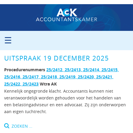
☰
ORGANISATIE
UITSPRAAK 19 DECEMBER 2025
PROCEDURE
PERS
Procedurenummers
25/2412, 25/2413, 25/2414, 25/2415,
PUBLICATIES
25/2416, 25/2417, 25/2418, 25/2419, 25/2420, 25/2421,
25/2422, 25/2423
Wtra AK
UITSPRAKEN
Kennelijk ongegronde klacht. Accountants kunnen niet
ZITTINGSAGENDA
verantwoordelijk worden gehouden voor het handelen van
CONTACT
een belastingadviseur en een advocaat. Zij zijn onderworpen
aan eigen tuchtrecht.
Zoeken