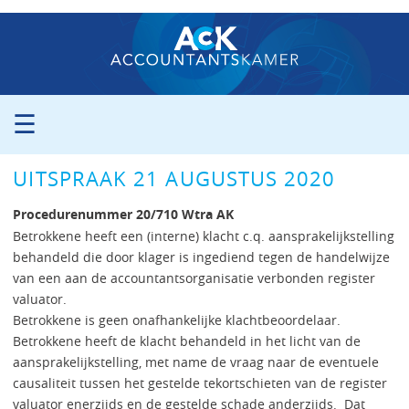
☰
ORGANISATIE
UITSPRAAK 21 AUGUSTUS 2020
PROCEDURE
PERS
Procedurenummer 20/710 Wtra AK
PUBLICATIES
Betrokkene heeft een (interne) klacht c.q. aansprakelijkstelling
behandeld die door klager is ingediend tegen de handelwijze
UITSPRAKEN
van een aan de accountantsorganisatie verbonden register
ZITTINGSAGENDA
valuator.
CONTACT
Betrokkene is geen onafhankelijke klachtbeoordelaar.
Betrokkene heeft de klacht behandeld in het licht van de
aansprakelijkstelling, met name de vraag naar de eventuele
causaliteit tussen het gestelde tekortschieten van de register
valuator enerzijds en de gestelde schade anderzijds. Dat