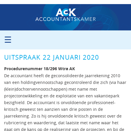
☰
ORGANISATIE
UITSPRAAK 22 JANUARI 2020
PROCEDURE
PERS
Procedurenummer 18/296 Wtra AK
PUBLICATIES
De accountant heeft de geconsolideerde jaarrekening 2010
van een holdingvennootschap gecontroleerd die zich (via haar
UITSPRAKEN
(klein)dochtervennootschappen) met name met
ZITTINGSAGENDA
projectontwikkeling en de exploitatie van een vakantiepark
CONTACT
bezighield. De accountant is onvoldoende professioneel-
kritisch geweest ten aanzien van drie posten in de
jaarrekening. Zo is hij onvoldoende kritisch geweest over de
rubricering en waardering, dat laatste met name waar het
gaat om de kans op de realisering van de projecten, en bij de