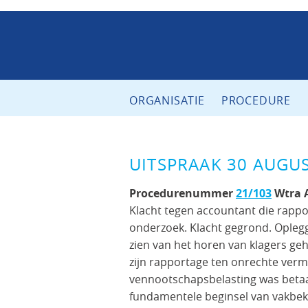
ORGANISATIE
PROCEDURE
UITSPRAAK 30 AUGU
Procedurenummer
21/103
Wtra 
Klacht tegen accountant die rappo
onderzoek. Klacht gegrond. Oplegg
zien van het horen van klagers geh
zijn rapportage ten onrechte verm
vennootschapsbelasting was betaal
fundamentele beginsel van vakbe