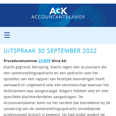
☰
ORGANISATIE
UITSPRAAK 30 SEPTEMBER 2022
PROCEDURE
PERS
Procedurenummer
21/875
Wtra AK
PUBLICATIES
Klacht gegrond, berisping. Klacht tegen een accountant die
een samenstellingsopdracht en een opdracht voor het
UITSPRAKEN
opstellen van een rapport van feitelijke bevindingen heeft
ZITTINGSAGENDA
aanvaard en uitgevoerd voor een vennootschap waarvan het
CONTACT
faillissement was aangevraagd. Klagers hebben veel en zeer
specifieke klachtonderdelen aangedragen. De
Accountantskamer komt tot het oordeel dat betrokkene bij de
uitvoering van de samenstellingsopdracht onvoldoende
professioneel kritisch is geweest. Hij had onder andere de