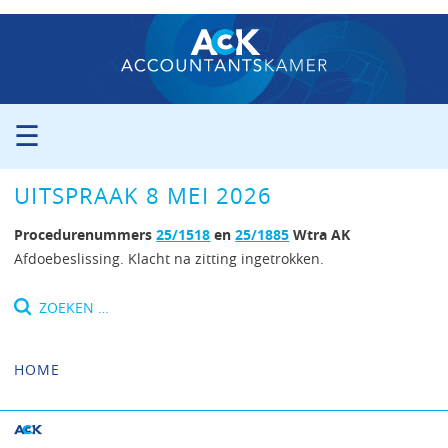
☰
ORGANISATIE
UITSPRAAK 8 MEI 2026
PROCEDURE
PERS
Procedurenummers
25/1518
en
25/1885
Wtra AK
PUBLICATIES
Afdoebeslissing. Klacht na zitting ingetrokken.
UITSPRAKEN
Zoeken
ZITTINGSAGENDA
naar:
CONTACT
HOME