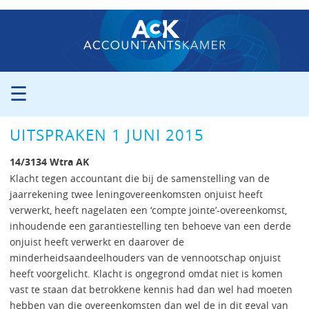
☰
ORGANISATIE
UITSPRAKEN 1 JUNI 2015
PROCEDURE
PERS
14/3134 Wtra AK
PUBLICATIES
Klacht tegen accountant die bij de samenstelling van de
jaarrekening twee leningovereenkomsten onjuist heeft
UITSPRAKEN
verwerkt, heeft nagelaten een ‘compte jointe’-overeenkomst,
ZITTINGSAGENDA
inhoudende een garantiestelling ten behoeve van een derde
CONTACT
onjuist heeft verwerkt en daarover de
minderheidsaandeelhouders van de vennootschap onjuist
heeft voorgelicht. Klacht is ongegrond omdat niet is komen
vast te staan dat betrokkene kennis had dan wel had moeten
hebben van die overeenkomsten dan wel de in dit geval van