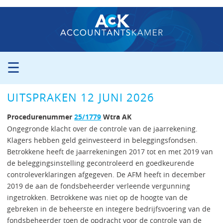
☰
ORGANISATIE
UITSPRAKEN 12 JUNI 2026
PROCEDURE
PERS
Procedurenummer
25/1779
Wtra AK
PUBLICATIES
Ongegronde klacht over de controle van de jaarrekening.
Klagers hebben geld geïnvesteerd in beleggingsfondsen.
UITSPRAKEN
Betrokkene heeft de jaarrekeningen 2017 tot en met 2019 van
ZITTINGSAGENDA
de beleggingsinstelling gecontroleerd en goedkeurende
CONTACT
controleverklaringen afgegeven. De AFM heeft in december
2019 de aan de fondsbeheerder verleende vergunning
ingetrokken. Betrokkene was niet op de hoogte van de
gebreken in de beheerste en integere bedrijfsvoering van de
fondsbeheerder toen de opdracht voor de controle van de