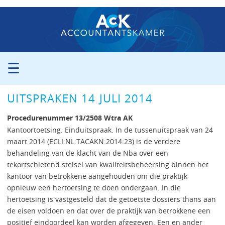
☰
ORGANISATIE
UITSPRAKEN 14 JULI 2014
PROCEDURE
PERS
Procedurenummer 13/2508 Wtra AK
PUBLICATIES
Kantoortoetsing. Einduitspraak. In de tussenuitspraak van 24
maart 2014 (ECLI:NL:TACAKN:2014:23) is de verdere
UITSPRAKEN
behandeling van de klacht van de Nba over een
ZITTINGSAGENDA
tekortschietend stelsel van kwaliteitsbeheersing binnen het
CONTACT
kantoor van betrokkene aangehouden om die praktijk
opnieuw een hertoetsing te doen ondergaan. In die
hertoetsing is vastgesteld dat de getoetste dossiers thans aan
de eisen voldoen en dat over de praktijk van betrokkene een
positief eindoordeel kan worden afgegeven. Een en ander