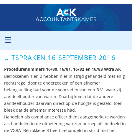
☰
ORGANISATIE
UITSPRAKEN 16 SEPTEMBER 2016
PROCEDURE
PERS
Procedurenummers 16/80, 16/81, 16/82 en 16/83 Wtra AK
PUBLICATIES
Betrokkenen 1 en 2 hebben niet in strijd gehandeld met enig
rechtsregel door te onderzoeken of een afnemer
UITSPRAKEN
belangstelling had voor de voorraden van een B.V., waar zij
ZITTINGSAGENDA
aandeelhouder van waren. Daarbij komt dat de andere
CONTACT
aandeelhouder daarvan direct op de hoogte is gesteld, toen
bleek dat de afnemer interesse had.
Handelen als compliance officer dient aangemerkt te worden
als handelen in de uitoefening van zijn beroep als bedoeld in
de VGBA. Betrokkene 3 heeft gehandeld in strijd met het