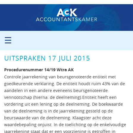
☰
ORGANISATIE
UITSPRAKEN 17 JULI 2015
PROCEDURE
PERS
Procedurenummer 14/19 Wtra AK
PUBLICATIES
Controle jaarrekening van beursgenoteerde entiteit met
goedkeurende verklaring. De entiteit houdt ruim 43% van de
UITSPRAKEN
aandelen in een andere eveneens beursgenoteerde
ZITTINGSAGENDA
vennootschap (hierna: de deelneming).Entiteit heeft een
CONTACT
vordering uit een lening op de deelneming. De boekwaarde
van de deelneming is in de jaarrekening gesteld op de
beurswaarde van de deelneming. Klaagster acht deze
waardebepaling onjuist. In de toelichting op de enkelvoudige
jaarrekening staat dat er een voorziening is getroffen in