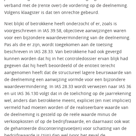
verband met de (rente over) de vordering op de deelneming.
Volgens klaagster is dat ten onrechte gebeurd.
Niet blijkt of betrokkene heeft onderzocht of er, zoals is
voorgeschreven in IAS 39.58, objectieve aanwijzingen waren
voor een bijzondere waardevermindering van de deelneming.
Pas als die er zijn, wordt toegekomen aan de toetsing
beschreven in IAS 28.33. Van betrokkene had ook gevergd
kunnen worden dat hij in het controledossier ervan blijk had
gegeven dat hij heeft beoordeeld of de entiteit terecht
aangenomen heeft dat de structureel lagere beurswaarde van
de deelneming een aanwijzing vormde voor een bijzondere
waardevermindering. In IAS 28.33 wordt verwezen naar IAS 36
en uit IAS 36.130 volgt dat in de toelichting op de jaarrekening
wel, anders dan betrokkene meent, expliciet (en niet impliciet)
vermeld had moeten worden of de realiseerbare waarde van
de deelneming is gesteld op de reële waarde minus de
verkoopkosten of op de bedrijfswaarde, en daarnaast ook wat
de gehanteerde disconteringsvoet(en) voor schatting van de
bedrijfswaarde is (zijn) dan wel (voor het geval de