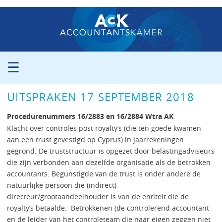
☰
ORGANISATIE
UITSPRAKEN 17 SEPTEMBER 2018
PROCEDURE
PERS
Procedurenummers 16/2883 en 16/2884 Wtra AK
PUBLICATIES
Klacht over controles post royalty’s (die ten goede kwamen
aan een trust gevestigd op Cyprus) in jaarrekeningen
UITSPRAKEN
gegrond. De truststructuur is opgezet door belastingadviseurs
ZITTINGSAGENDA
die zijn verbonden aan dezelfde organisatie als de betrokken
CONTACT
accountants. Begunstigde van de trust is onder andere de
natuurlijke persoon die (indirect)
directeur/grootaandeelhouder is van de entiteit die de
royalty’s betaalde. Betrokkenen (de controlerend accountant
en de leider van het controleteam die naar eigen zeggen niet