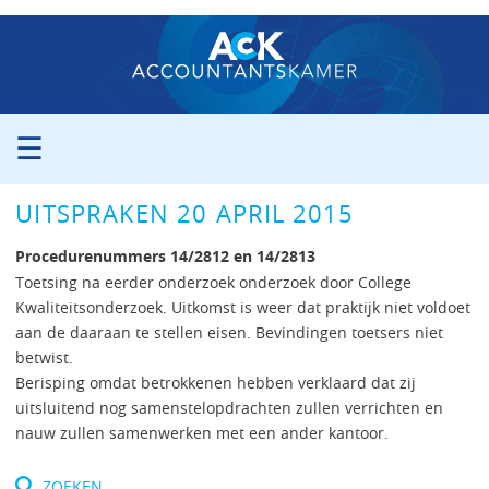
☰
ORGANISATIE
UITSPRAKEN 20 APRIL 2015
PROCEDURE
PERS
Procedurenummers 14/2812 en 14/2813
PUBLICATIES
Toetsing na eerder onderzoek onderzoek door College
Kwaliteitsonderzoek. Uitkomst is weer dat praktijk niet voldoet
UITSPRAKEN
aan de daaraan te stellen eisen. Bevindingen toetsers niet
ZITTINGSAGENDA
betwist.
CONTACT
Berisping omdat betrokkenen hebben verklaard dat zij
uitsluitend nog samenstelopdrachten zullen verrichten en
nauw zullen samenwerken met een ander kantoor.
Zoeken