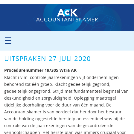
☰
ORGANISATIE
UITSPRAKEN 27 JULI 2020
PROCEDURE
PERS
Procedurenummer 19/305 Wtra AK
PUBLICATIES
Klacht i.v.m. controle jaarrekeningen vijf ondernemingen
behorend tot één groep. Klacht gedeeltelijk gegrond,
UITSPRAKEN
gedeeltelijk ongegrond. Strijd met fundamenteel beginsel van
ZITTINGSAGENDA
deskundigheid en zorgvuldigheid. Oplegging maatregel
CONTACT
tijdelijke doorhaling voor de duur van één maand. De
Accountantskamer is van oordeel dat het door het bestuur
van de holding opgestelde herstelplan essentieel was bij de
controle van de jaarrekeningen van de gecontroleerde
vennootschappen. Het herstelplan was immers cruciaal voor