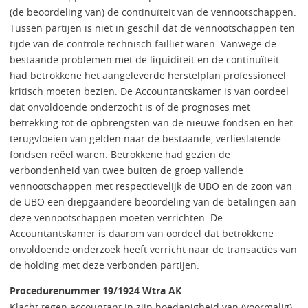
(de beoordeling van) de continuïteit van de vennootschappen.
Tussen partijen is niet in geschil dat de vennootschappen ten
tijde van de controle technisch failliet waren. Vanwege de
bestaande problemen met de liquiditeit en de continuïteit
had betrokkene het aangeleverde herstelplan professioneel
kritisch moeten bezien. De Accountantskamer is van oordeel
dat onvoldoende onderzocht is of de prognoses met
betrekking tot de opbrengsten van de nieuwe fondsen en het
terugvloeien van gelden naar de bestaande, verlieslatende
fondsen reëel waren. Betrokkene had gezien de
verbondenheid van twee buiten de groep vallende
vennootschappen met respectievelijk de UBO en de zoon van
de UBO een diepgaandere beoordeling van de betalingen aan
deze vennootschappen moeten verrichten. De
Accountantskamer is daarom van oordeel dat betrokkene
onvoldoende onderzoek heeft verricht naar de transacties van
de holding met deze verbonden partijen.
Procedurenummer 19/1924 Wtra AK
Klacht tegen accountant in zijn hoedanigheid van (voormalig)