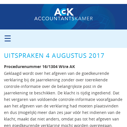
☰
ORGANISATIE
UITSPRAKEN 4 AUGUSTUS 2017
PROCEDURE
PERS
Procedurenummer 16/1304 Wtra AK
PUBLICATIES
Geklaagd wordt over het afgeven van de goedkeurende
verklaring bij de jaarrekening zonder over toereikende
UITSPRAKEN
controle-informatie over de belangrijkste post in de
ZITTINGSAGENDA
jaarrekening te beschikken. De klacht is tijdig ingediend. Dat
CONTACT
het vergaren van voldoende controle-informatie voorafgaande
aan het afgeven van de verklaring had moeten plaatsvinden
en dus (mogelijk) meer dan zes jaar vóór het indienen van de
klacht, maakt dat niet anders, omdat pas tot het afgeven van
een goedkeurende verklaring mocht worden overgegaan,