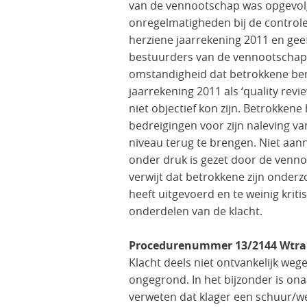
van de vennootschap was opgevolg
onregelmatigheden bij de controle 
herziene jaarrekening 2011 en gee
bestuurders van de vennootschap 
omstandigheid dat betrokkene bemo
jaarrekening 2011 als ‘quality revie
niet objectief kon zijn. Betrokke
bedreigingen voor zijn naleving v
niveau terug te brengen. Niet aann
onder druk is gezet door de venn
verwijt dat betrokkene zijn onder
heeft uitgevoerd en te weinig kriti
onderdelen van de klacht.
Procedurenummer 13/2144 Wtra
Klacht deels niet ontvankelijk weg
ongegrond. In het bijzonder is o
verweten dat klager een schuur/we