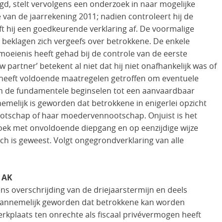
d, stelt vervolgens een onderzoek in naar mogelijke
van de jaarrekening 2011; nadien controleert hij de
ft hij een goedkeurende verklaring af. De voormalige
beklagen zich vergeefs over betrokkene. De enkele
eienis heeft gehad bij de controle van de eerste
w partner’ betekent al niet dat hij niet onafhankelijk was of
ne heeft voldoende maatregelen getroffen om eventuele
an de fundamentele beginselen tot een aanvaardbaar
emelijk is geworden dat betrokkene in enigerlei opzicht
ootschap of haar moedervennootschap. Onjuist is het
zoek met onvoldoende diepgang en op eenzijdige wijze
sch is geweest. Volgt ongegrondverklaring van alle
 AK
ens overschrijding van de driejaarstermijn en deels
naannemelijk geworden dat betrokkene kan worden
rkplaats ten onrechte als fiscaal privévermogen heeft