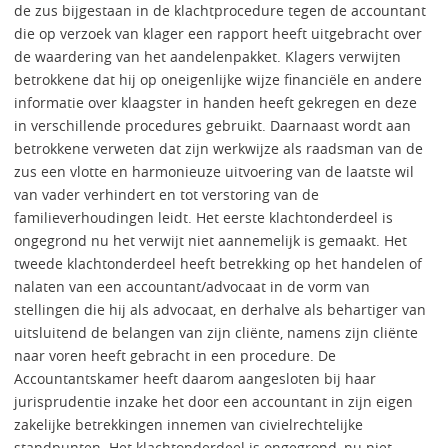
de zus bijgestaan in de klachtprocedure tegen de accountant
die op verzoek van klager een rapport heeft uitgebracht over
de waardering van het aandelenpakket. Klagers verwijten
betrokkene dat hij op oneigenlijke wijze financiële en andere
informatie over klaagster in handen heeft gekregen en deze
in verschillende procedures gebruikt. Daarnaast wordt aan
betrokkene verweten dat zijn werkwijze als raadsman van de
zus een vlotte en harmonieuze uitvoering van de laatste wil
van vader verhindert en tot verstoring van de
familieverhoudingen leidt. Het eerste klachtonderdeel is
ongegrond nu het verwijt niet aannemelijk is gemaakt. Het
tweede klachtonderdeel heeft betrekking op het handelen of
nalaten van een accountant/advocaat in de vorm van
stellingen die hij als advocaat, en derhalve als behartiger van
uitsluitend de belangen van zijn cliënte, namens zijn cliënte
naar voren heeft gebracht in een procedure. De
Accountantskamer heeft daarom aangesloten bij haar
jurisprudentie inzake het door een accountant in zijn eigen
zakelijke betrekkingen innemen van civielrechtelijke
standpunten. Het klachtonderdeel is ongegrond, nu niet