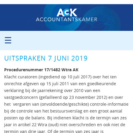
☰
ORGANISATIE
UITSPRAKEN 7 JUNI 2019
PROCEDURE
PERS
Procedurenummer 17/1482 Wtra AK
PUBLICATIES
Klacht curatoren (ingediend op 10 juli 2017) over het ten
onrechte afgeven op 15 juli 2011 van een goedkeurende
UITSPRAKEN
verklaring bij de jaarrekening over 2010 van een
ZITTINGSAGENDA
vastgoedconcern (gefailleerd op 23 november 2012) en over
CONTACT
het vergaren van (onvoldoende/geschikte) controle-informatie
bij de controle van het bestuursverslag en een groot aantal
posten op de balans. Bij indienen klacht is de termijn van zes
jaar in artikel 22 Wtra (oud) niet overschreden en ook niet de
termijn van drie jaar. Of de termijn van zes jaar is