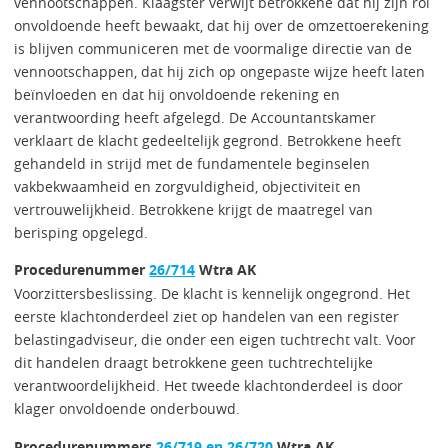
vennootschappen. Klaagster verwijt betrokkene dat hij zijn rol
onvoldoende heeft bewaakt, dat hij over de omzettoerekening
is blijven communiceren met de voormalige directie van de
vennootschappen, dat hij zich op ongepaste wijze heeft laten
beïnvloeden en dat hij onvoldoende rekening en
verantwoording heeft afgelegd. De Accountantskamer
verklaart de klacht gedeeltelijk gegrond. Betrokkene heeft
gehandeld in strijd met de fundamentele beginselen
vakbekwaamheid en zorgvuldigheid, objectiviteit en
vertrouwelijkheid. Betrokkene krijgt de maatregel van
berisping opgelegd.
Procedurenummer
26/714
Wtra AK
Voorzittersbeslissing. De klacht is kennelijk ongegrond. Het
eerste klachtonderdeel ziet op handelen van een register
belastingadviseur, die onder een eigen tuchtrecht valt. Voor
dit handelen draagt betrokkene geen tuchtrechtelijke
verantwoordelijkheid. Het tweede klachtonderdeel is door
klager onvoldoende onderbouwd.
Procedurenummers
26/719 en 26/720
Wtra AK