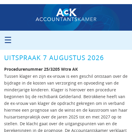
☰
ORGANISATIE
UITSPRAAK 7 AUGUSTUS 2026
PROCEDURE
PERS
Procedurenummer 25/3205 Wtra AK
PUBLICATIES
Tussen klager en zijn ex-vrouw is een geschil ontstaan over de
bijdrage in de kosten van verzorging en opvoeding van de
UITSPRAKEN
minderjarige kinderen. Klager is hierover een procedure
ZITTINGSAGENDA
begonnen bij de rechtbank Gelderland. Betrokkene heeft van
CONTACT
de ex-vrouw van klager de opdracht gekregen om in verband
hiermee een prognose van de winst en de kasstroom van haar
huisartsenpraktijk over de jaren 2025 tot en met 2027 op te
stellen. De klacht gaat over de uitgangspunten van en de
berekeningen in de prognose. De Accountantskamer verklaart