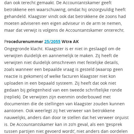
dan ook terecht gemaakt. De Accountantskamer geeft
betrokkene een waarschuwing, omdat hij onzorgvuldig heeft
gehandeld. Klaagster vindt ook dat betrokkene de zoons had
moeten adviseren een eigen adviseur in de arm te nemen,
maar dat verwijt is volgens de Accountantskamer onterecht.
P
rocedurenummer
25/2055
Wtra AK
Ongegronde klacht. Klaagster is er niet in geslaagd om de
verwijten duidelijk en aannemelijk te maken. Zij heeft de
verwijten niet duidelijk omschreven met feitelijke details,
zoals wanneer een bepaalde vraag is gesteld (waarop geen
reactie is gekomen) of welke facturen klaagster niet kon
uploaden in een bepaald systeem. Zij heeft dat ook niet
gedaan bij gelegenheid van een tweede schriftelijke ronde
(repliek). De verwijten zijn evenmin onderbouwd met
documenten die de stellingen van klaagster zouden kunnen
aantonen. Ook weerlegt zij het verweer van betrokkene
nauwelijks, anders dan door te stellen dat het verweer onjuist
is. De Accountantskamer kan in zo’n geval, als een ‘gesprek
tussen partijen niet gevoerd wordt’, niet anders dan oordelen