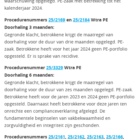
waarschuwing opgelegd. PE-zaak met betrekking tot het
kalenderjaar 2024.
Procedurenummers
25/2169
en
25/2184
Wtra PE
Doorhaling 3 maanden:
Gegronde klacht, betrokkene krijgt de maatregel van
doorhaling voor de duur van drie maanden opgelegd. PE-
zaak. Betrokkene heeft voor het jaar 2024 geen PE-portfolio
opgesteld. Er is sprake van recidive.
Procedurenummer
25/3329
Wtra PE
Doorhaling 6 maanden:
Gegronde klacht, betrokkene krijgt de maatregel van
doorhaling voor de duur van zes maanden opgelegd. PE-zaak.
Betrokkene heeft voor de jaren 2023 en 2024 geen PE-portfolio
opgesteld. Daarnaast heeft betrokkene voor deze jaren ten
onrechte een complianceverklaring afgelegd. De
fundamentele beginselen van vakbekwaamheid en
zorgvuldigheid en integriteit zijn geschonden.
Procedurenummers
25/2161
,
25/2162
,
25/2163
,
25/2166
,